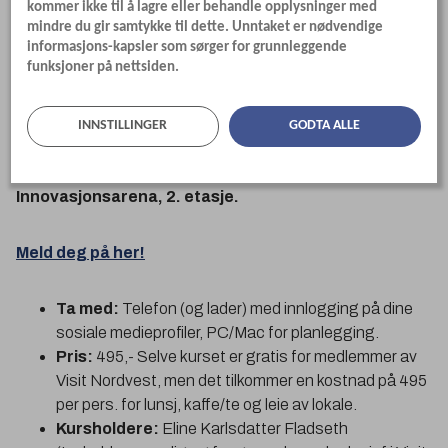
kommer ikke til å lagre eller behandle opplysninger med
mindre du gir samtykke til dette. Unntaket er nødvendige
Dato: Fredag 28. februar Kl. 10-14
informasjons-kapsler som sørger for grunnleggende
funksjoner på nettsiden.
Kristiansund og Nordmøre Næringsforening serverer kaffe
og lunsj.
INNSTILLINGER
GODTA ALLE
Sted: Campus Kristiansund, Vindels
Innovasjonsarena, 2. etasje.
Meld deg på her!
Ta med:
Telefon (og lader) med innlogging på dine
sosiale medieprofiler, PC/Mac for planlegging.
Pris:
495,- Selve kurset er gratis for medlemmer av
Visit Nordvest, men det tilkommer en kostnad på 495
per pers. for lunsj, kaffe/te og leie av lokale.
Kursholdere:
Eline Karlsdatter Fladseth