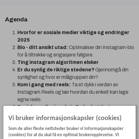
Agenda
Hvorfor er sosiale medier viktige og endringer
2025
Bio - ditt ansikt utad:
Optimaliser din Instagram-bio
for å tiltrekke og engasjere følgere.
Ting instagram algoritmen elsker
Er du synlig de riktige stedene?
Gjennomgå din
synlighet og hvor er målgruppen din?
Kom i gang med reels:
Ta et dykk i verden av
Instagram Reels og lær hvordan du enkelt kan lage
egne reels.
Sosiale medier i praksis & planlegging:
prioriteringer, frekvens og innholdsplan
Vi bruker informasjonskapsler (cookies)
Som de aller fleste nettsteder bruker vi informasjonskapsler
(cookies) for at du skal få en optimal brukeropplevelse. Vi
Praktisk informasjon