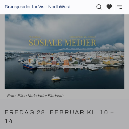
Bransjesider for Visit NorthWest
Foto: Eline Karlsdatter Fladseth
FREDAG
28
.
FEBRUAR
KL
.
10
–
14