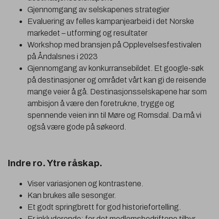
Gjennomgang av selskapenes strategier
Evaluering av felles kampanjearbeid i det Norske
markedet – utforming og resultater
Workshop med bransjen på Opplevelsesfestivalen
på Åndalsnes i 2023
Gjennomgang av konkurransebildet. Et google-søk
på destinasjoner og området vårt kan gi de reisende
mange veier å gå. Destinasjonsselskapene har som
ambisjon å være den foretrukne, trygge og
spennende veien inn til Møre og Romsdal. Da må vi
også være gode på søkeord.
Indre ro. Ytre råskap.
Viser variasjonen og kontrastene.
Kan brukes alle sesonger.
Et godt springbrett for god historiefortelling.
Er inkluderende; for det medlemsbedriftene tilbyr