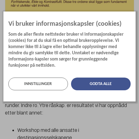
Vi bruker informasjonskapsler (cookies)
Som de aller fleste nettsteder bruker vi informasjonskapsler
(cookies) for at du skal få en optimal brukeropplevelse. Vi
kommer ikke til å lagre eller behandle opplysninger med
mindre du gir samtykke til dette. Unntaket er nødvendige
informasjons-kapsler som sørger for grunnleggende
funksjoner på nettsiden.
Prosessen
INNSTILLINGER
GODTA ALLE
Prosessen med å lande et felles merkevareløfte for
destinasjonsselskapene har foregått over tid og i flere
runder. Indre ro. Ytre råskap. er resultatet vi har oppnådd
etter blant annet:
Workshop med alle ansatte i
destinasjonsselskapene