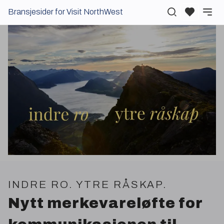
Bransjesider for Visit NorthWest
INDRE
RO
.
YTRE
RÅSKAP
.
Nytt merkevareløfte for