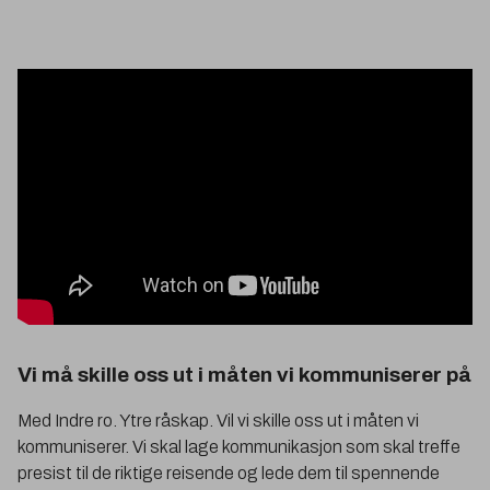
Vi må skille oss ut i måten vi kommuniserer på
Med Indre ro. Ytre råskap. Vil vi skille oss ut i måten vi
kommuniserer. Vi skal lage kommunikasjon som skal treffe
presist til de riktige reisende og lede dem til spennende