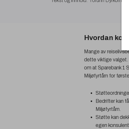
Tekst og innhold: Torunn Dyrkorn
Hvordan kom
Mange av reiselivsbed
dette viktige valget.
om at Sparebank 1 SM
Miljøfyrtårn for førs
Støtteordningen
Bedrifter kan få
Miljøfyrtårn.
Støtte kan dekke
egen konsulent,