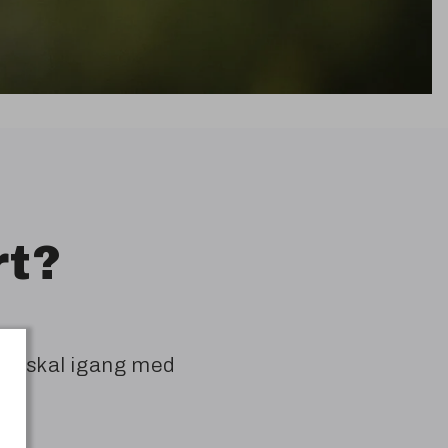
rt?
an skal igang med