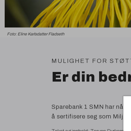
Foto: Eline Karlsdatter Fladseth
MULIGHET
FOR
STØT
Er din bedr
Sparebank
1
SMN
har nå e
å sertifisere seg som Miljøf