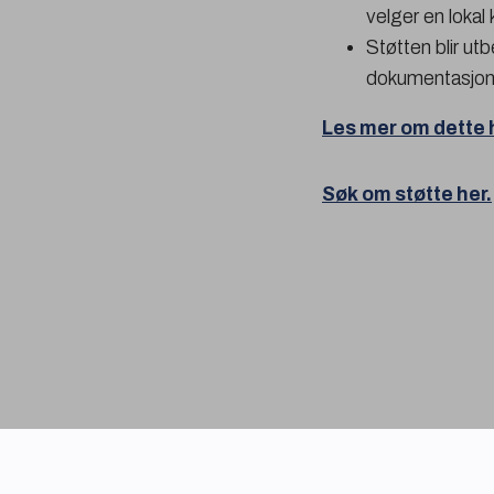
velger en lokal
Støtten blir utb
dokumentasjon 
Les mer om dette 
Søk om støtte her.