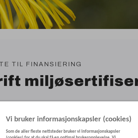
TE
TIL
FINANSIERING
ift miljøsertifise
n egen støtteordning som kan benyttes hvis m
Vi bruker informasjonskapsler (cookies)
yrtårn for første gang.
Som de aller fleste nettsteder bruker vi informasjonskapsler
(cookies) for at du skal få en optimal brukeropplevelse. Vi