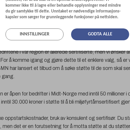
kommer ikke til å lagre eller behandle opplysninger med mindre
du gir samtykke til dette. Unntaket er nødvendige informasjons-
kapsler som sørger for grunnleggende funksjoner på nettsiden.
INNSTILLINGER
GODTA ALLE
me igang?
riftene i vår region er allerede sertifiserte, men vi ønsker a
 For å komme igang og gjøre dette til et enklere valg, så er vi
N har lansert et tilbud om å søke støtte til de som skal se
te gang.
 er åpen for bedrifter i Midt-Norge med inntil 50 millioner i
 inntil 30.000 kroner i støtte til å bli miljøfyrtårnsertifisert g
 oppstartskostnader, bruk av konsulent og sertifisør. Du står 
 men det er en forutsetning for å motta støtte at du støtter