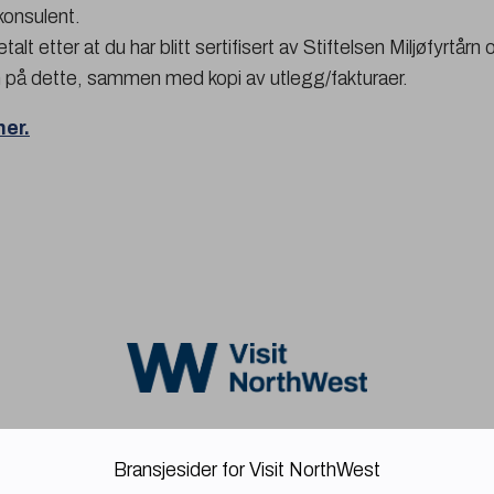
 konsulent.
etalt etter at du har blitt sertifisert av Stiftelsen Miljøfyrtårn
på dette, sammen med kopi av utlegg/fakturaer.
her.
Bransjesider for Visit NorthWest