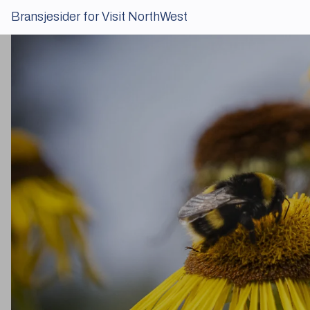
Bransjesider for Visit NorthWest